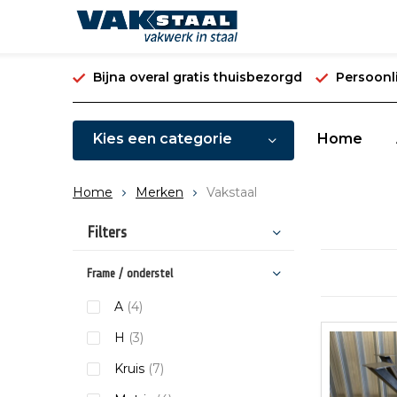
Bijna overal gratis thuisbezorgd
Persoonli
Kies een categorie
Home
Home
Merken
Vakstaal
Filters
Frame / onderstel
A
(4)
H
(3)
Kruis
(7)