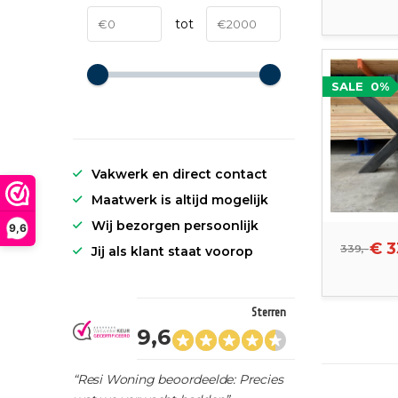
tot
SALE
0%
Vakwerk en direct contact
Maatwerk is altijd mogelijk
Wij bezorgen persoonlijk
9,6
€ 3
339,-
Jij als klant staat voorop
Sterren
9,6
“Resi Woning beoordeelde: Precies