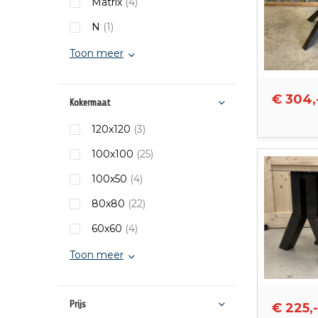
Matrix
(4)
N
(1)
Toon meer
€ 304,
Kokermaat
120x120
(3)
100x100
(25)
100x50
(4)
80x80
(22)
60x60
(4)
Toon meer
Prijs
€ 225,-