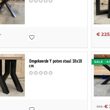
-
€ 225
Omgekeerde Y poten staal 10x10
SALE
-4
cm
€ 
359,-