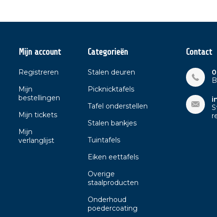
Mijn account
Categorieën
Contact
Registreren
Stalen deuren
0
B
Mijn
Picknicktafels
bestellingen
i
Tafel onderstellen
S
Mijn tickets
r
Stalen bankjes
Mijn
Tuintafels
verlanglijst
Eiken eettafels
Overige
staalproducten
Onderhoud
poedercoating