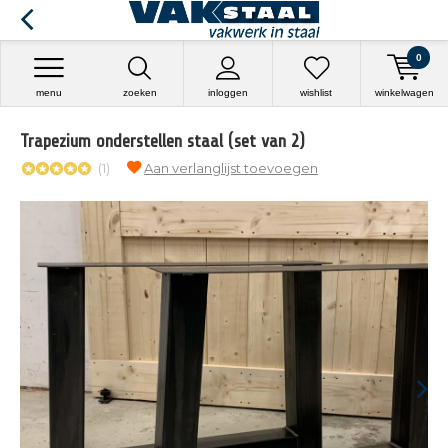
0
menu
zoeken
inloggen
wishlist
winkelwagen
Trapezium onderstellen staal (set van 2)
(1)
Aan verlanglijst toevoegen