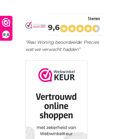
Sterren
9,6
9,6
“Resi Woning beoordeelde: Precies
wat we verwacht hadden”