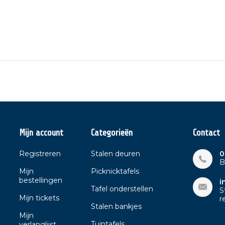
Mijn account
Categorieën
Contact
Registreren
Stalen deuren
0
B
Mijn
Picknicktafels
bestellingen
i
Tafel onderstellen
S
Mijn tickets
r
Stalen bankjes
Mijn
Tuintafels
verlanglijst