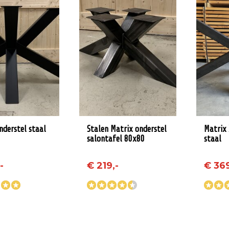
nderstel staal
Stalen Matrix onderstel
Matrix 
salontafel 80x80
staal
-
€ 219,-
€ 369