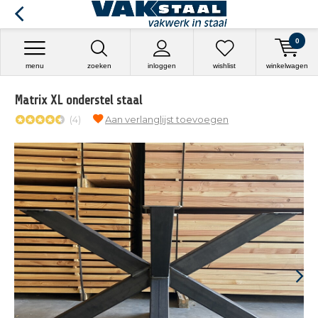
0
menu
zoeken
inloggen
wishlist
winkelwagen
Matrix XL onderstel staal
(4)
Aan verlanglijst toevoegen