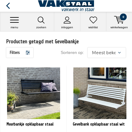
0
menu
zoeken
inloggen
wishlist
winkelwagen
Producten getagd met Gevelbankje
Sorteren op:
Filters
Muurbankje opklapbaar staal
Gevelbank opklapbaar staal wit