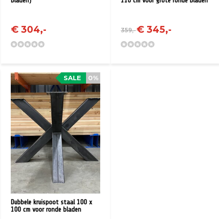
bladen)
110 cm voor grote ronde bladen
€ 304,-
€ 345,-
359,-
SALE
0%
Dubbele kruispoot staal 100 x
100 cm voor ronde bladen