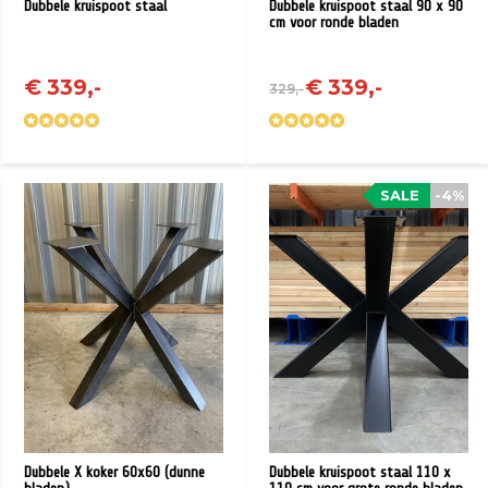
Dubbele kruispoot staal
Dubbele kruispoot staal 90 x 90
cm voor ronde bladen
€ 339,-
€ 339,-
329,-
SALE
-4%
Dubbele X koker 60x60 (dunne
Dubbele kruispoot staal 110 x