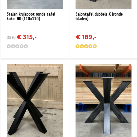
Stalen kruispoot ronde tafel
Salontafel dubbele X (ronde
koker 80 (110x110)
bladen)
€ 315,-
€ 189,-
359,-