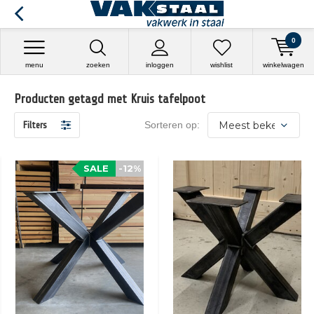
0
menu
zoeken
inloggen
wishlist
winkelwagen
Producten getagd met Kruis tafelpoot
Sorteren op:
Filters
SALE
-12%