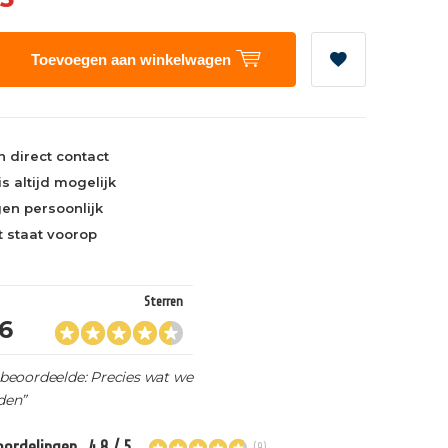
Toevoegen aan winkelwagen
 direct contact
s altijd mogelijk
en persoonlijk
nt staat voorop
Sterren
,6
beoordeelde: Precies wat we
den”
eoordelingen
4.8 / 5
(9)