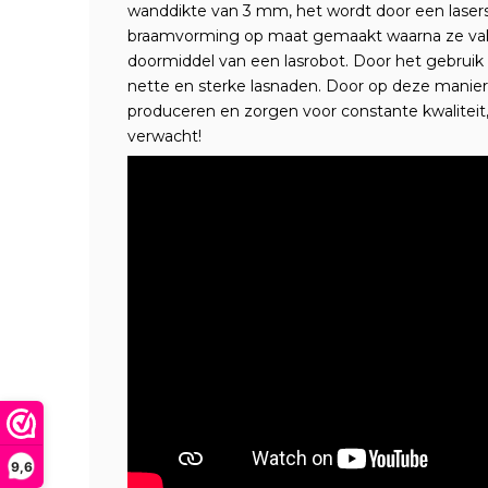
wanddikte van 3 mm, het wordt door een lasers
braamvorming op maat gemaakt waarna ze vak
doormiddel van een lasrobot. Door het gebruik 
nette en sterke lasnaden. Door op deze manie
produceren en zorgen voor constante kwaliteit, de
verwacht!
9,6