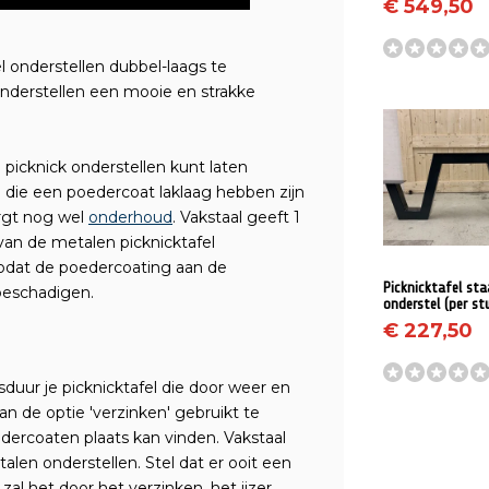
€ 549,50
el onderstellen dubbel-laags te
 onderstellen een mooie en strakke
RV
 picknick onderstellen kunt laten
n die een poedercoat laklaag hebben zijn
rgt nog wel
onderhoud
. Vakstaal geeft 1
van de metalen picknicktafel
SR
zodat de poedercoating aan de
Picknicktafel sta
beschadigen.
onderstel (per st
€ 227,50
duur je picknicktafel die door weer en
SS
van de optie 'verzinken' gebruikt te
dercoaten plaats kan vinden. Vakstaal
stalen onderstellen. Stel dat er ooit een
zal het door het verzinken, het ijzer