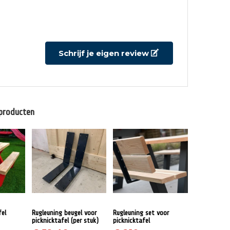
5 / 5
Door
Edwin van der Zee
aan 16-04-2025 09:01
Het was een grondige zoektocht.
Schrijf je eigen review
Uiteindelijk gekozen voor de kwaliteit die
geboden wordt door Vakstaal. Het hele
proces van fabricage, verzinken en op kleur
brengen is uiterst professioneel. Dat geeft
ook vertrouwen dat het product jaren
 producten
meegaat. Wij hadden gekozen voor
montage. En dat is uiterst zorgvuldig
gedaan. Zeer tevreden. Het ziet er goed uit!
En zit ook heerlijk.
5 / 5
Door
M.A.M, Eppink
aan 14-04-2025 06:58
Goede kwaliteit en erg mooi.
fel
Rugleuning beugel voor
Rugleuning set voor
picknicktafel (per stuk)
picknicktafel