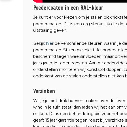
Poedercoaten in een RAL-kleur
Je kunt er voor kiezen om je stalen picknicktaf
poedercoaten. Dit is een erg sterke lak die de
uitstraling geven.
Bekijk
hier
de verschillende kleuren waarin je de
poedercoaten. Stalen picknicktafel onderstelle
beschermd tegen weersinvloeden, maar dit ve
jaar garantie tegen roesten. Aan de onderzijde 
onderstellen monteren wij kunststof doppen, 
onderkant van de stalen onderstellen niet kan 
Verzinken
Wil je je niet druk hoeven maken over de levens
wind in je tuin staat, dan raden wij het aan om 
maken. Dit is een behandeling die voor het poe
geeft 15 jaar garantie tegen roest bij verzinkte 
keer een krasje door de laklaag heen komt, dan 