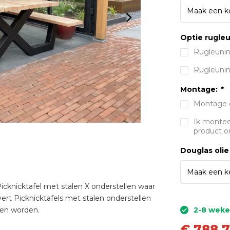
Optie rugleu
Rugleunin
Rugleunin
Montage:
*
Montage d
Ik monteer
product o
Douglas olie
cknicktafel met stalen X onderstellen waar
ert Picknicktafels met stalen onderstellen
nen worden.
2-8 wek
€
788,