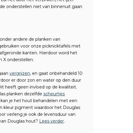
de onderstellen niet van binnenuit gaan
TB
 onder andere de planken van
 gebruiken voor onze picknicktafels met
 afgeronde kanten. Hierdoor word het
 X onderstellen.
 gaan
vergrijzen
, en gaat onbehandeld 10
rdoor er door zon en water op den duur
t heeft geen invloed op de kwaliteit.
as planken dezelfde
scheurtjes
an kan je het hout behandelen met een
een kleur pigment waardoor het Douglas
or verleng je ook de levensduur van
 van Douglas hout?
Lees verder
.