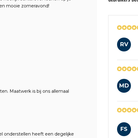
 een mooie zomeravond!
RV
MD
ten. Maatwerk is bij ons allemaal
FS
el onderstellen heeft een degelijke