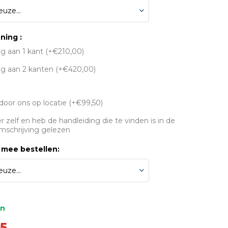
ning :
g aan 1 kant (+€210,00)
g aan 2 kanten (+€420,00)
oor ons op locatie (+€99,50)
 zelf en heb de handleiding die te vinden is in de
mschrijving gelezen
 mee bestellen:
en
75