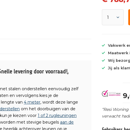
Vakwerk en
Maatwerk i
Wij bezorg
Jij als kla
nelle levering door voorraad!,
l met stalen onderstellen eenvoudig zelf
9
ten en vervolgens kies je de
n lengte van
4 meter
, wordt deze lange
derstellen
om het doorbuigen van de
“Resi Woning 
 kun je kiezen voor
1 of 2 rugleuningen
verwacht had
n worden met stevige beugels
aan de
je heerlijk achterover leunen op je
Gebruikers b