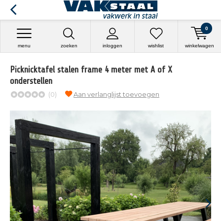
0
menu
zoeken
inloggen
wishlist
winkelwagen
Picknicktafel stalen frame 4 meter met A of X
onderstellen
(0)
Aan verlanglijst toevoegen